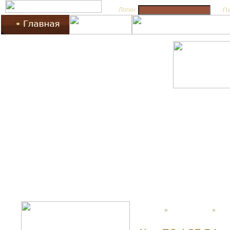
Логин
П
Главная
»
VIP ПОДАРКИ
»
Кин
дамасской стали