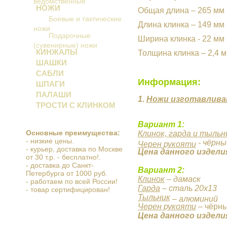
ведомственные
НОЖИ
Общая длина – 265 мм
Боевые и тактические
Длина клинка – 149 мм
ножи
Подарочные
Ширина клинка - 22 мм
(сувенирные) ножи
КИНЖАЛЫ
Толщина клинка – 2,4 
ШАШКИ
САБЛИ
Информация:
ШПАГИ
ПАЛАШИ
1.
Ножи изготавлива
ТРОСТИ С КЛИНКОМ
Вариант 1:
Основные преимущества:
Клинок, гарда и тыльн
- низкие цены.
- чёрны
Черен рукояти
- курьер, доставка по Москве
Цена данного издели
от 30 т.р. - бесплатно!.
- доставка до Санкт-
Вариант 2:
Петербурга от 1000 руб.
Клинок
– дамаск
- работаем по всей России!
Гарда
– сталь 20х13
- товар сертифицирован!
Тыльник
– алюминий
Черен рукояти
– чёрны
Цена данного издели