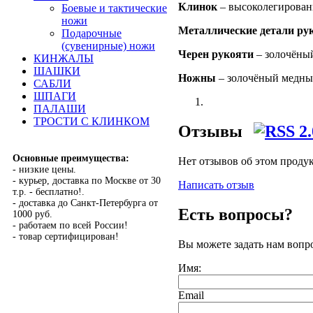
Клинок
– высоколегирован
Боевые и тактические
ножи
Металлические детали ру
Подарочные
(сувенирные) ножи
Черен рукояти
– золочёны
КИНЖАЛЫ
ШАШКИ
Ножны
–
золочёный медный
САБЛИ
ШПАГИ
ПАЛАШИ
ТРОСТИ С КЛИНКОМ
Отзывы
Основные преимущества:
Нет отзывов об этом проду
- низкие цены.
- курьер, доставка по Москве от 30
Написать отзыв
т.р. - бесплатно!.
- доставка до Санкт-Петербурга от
Есть вопросы?
1000 руб.
- работаем по всей России!
- товар сертифицирован!
Вы можете задать нам воп
Имя:
Email