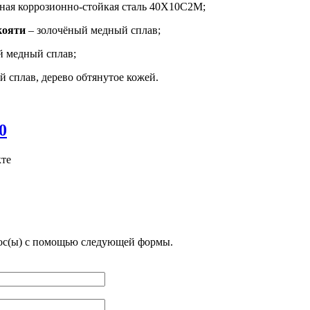
ная коррозионно-стойкая сталь 40Х10С2М;
кояти
– золочёный медный сплав;
й медный сплав;
 сплав, дерево обтянутое кожей.
кте
рос(ы) с помощью следующей формы.