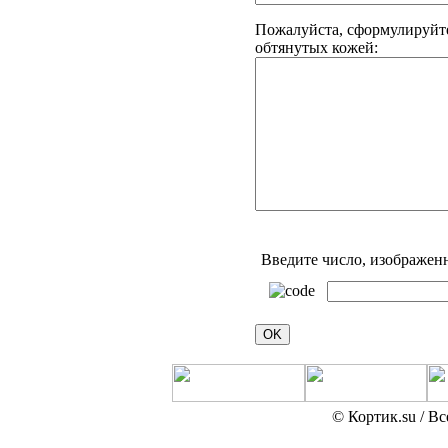
Пожалуйста, сформулируй
обтянутых кожей:
Введите число, изображен
© Кортик.su / В