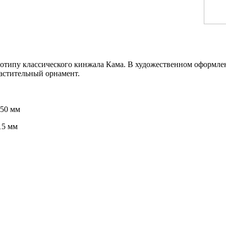
отипу классического кинжала Кама.
В художественном оформле
астительный орнамент.
550 мм
15 мм