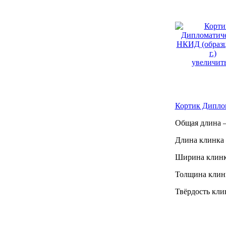
увеличить
Кортик Диплом
Общая длина –
Длина клинка 
Ширина клинк
Толщина клинк
Твёрдость кли