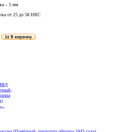
а – 5 мм
нка от 25 до 58 HRC
...
ссии (Почётный, прототип образца 1945 года)