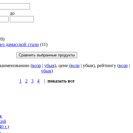
до
0)
з дамасской стали
(11)
 наименованию (
возр
|
убыв
), цене (
возр
| убыв), рейтингу (
возр
|
убыв
)
1
2
3
4
|
показать все
...