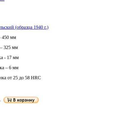
ьский (образца 1940 г.)
 450 мм
– 325 мм
а - 17 мм
а – 6 мм
нка от 25 до 58 HRC
.