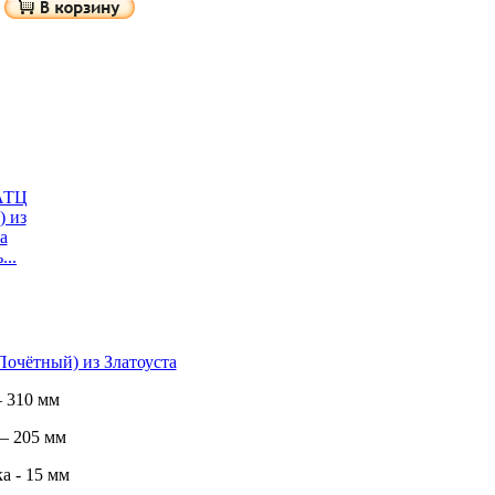
...
очётный) из Златоуста
 310 мм
– 205 мм
а - 15 мм