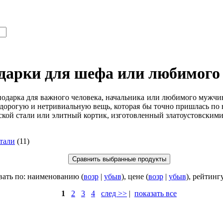
одарки для шефа или любимог
подарка для важного человека, начальника или любимого мужчин
ь дорогую и нетривиальную вещь, которая бы точно пришлась по
ской стали или элитный кортик, изготовленный златоустовскими
тали
(11)
ать по: наименованию (
возр
|
убыв
), цене (
возр
|
убыв
), рейтингу
1
2
3
4
след >>
|
показать все