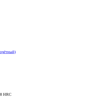
Почётный)
 58 HRC