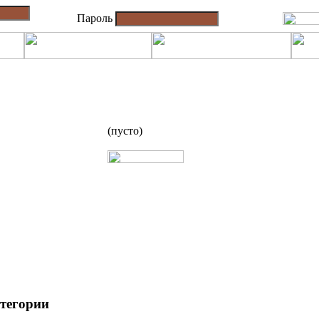
Пароль
(пусто)
атегории