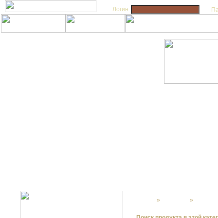
Логин
П
Главная
»
КОРТИКИ
»
Кортики
Поиск продукта в этой кате