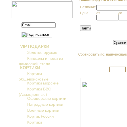
Название
Цена
от
до
VIP ПОДАРКИ
Золотое оружие
Сортировать по: наименовани
Кинжалы и ножи из
дамасской стали
КОРТИКИ
<< пред
Кортики
общевойсковые
Кортики морские
Кортики ВВС
(Авиационные)
увеличить...
Офицерские кортики
Наградные кортики
Военные кортики
Кортик Россия
Кортики